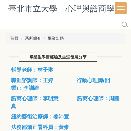
跳
臺北市立大學－心理與諮商學系
到
主
要
內
容
首頁
系所簡介
畢業出路
區
畢業生學習經驗及生涯發展分享
輔導老師：林子琳
職涯諮詢師：王婷
行動心理師(開
業)：李訓維
諮商心理師：李明慧
諮商心理師：周圓
真
紐約藝術治療師：姜沛萱
法務部矯正署科員：
黃雍