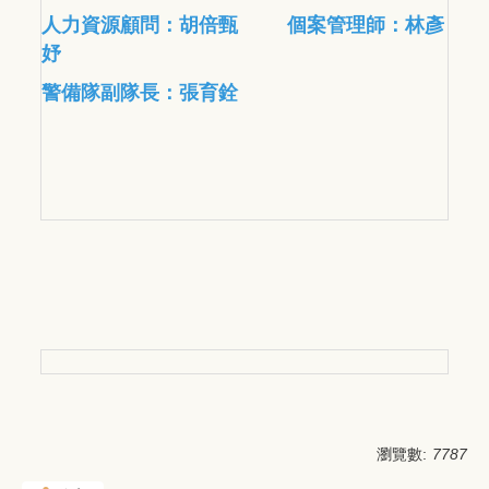
人力資源顧問：胡倍甄
個案管理師：
林彥
妤
警備隊副隊長：張育銓
瀏覽數:
7787