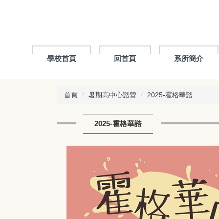
跳
到
主
要
內
容
學校首頁
回首頁
系所簡介
區
首頁
暑期高中心諮營
2025-霍格華諮
2025-霍格華諮