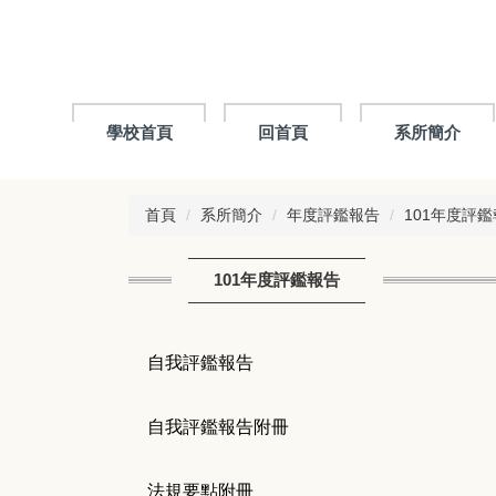
跳
到
主
要
內
容
學校首頁
回首頁
系所簡介
區
首頁
系所簡介
年度評鑑報告
101年度評
101年度評鑑報告
自我評鑑報告
自我評鑑報告附冊
法
規要點附冊