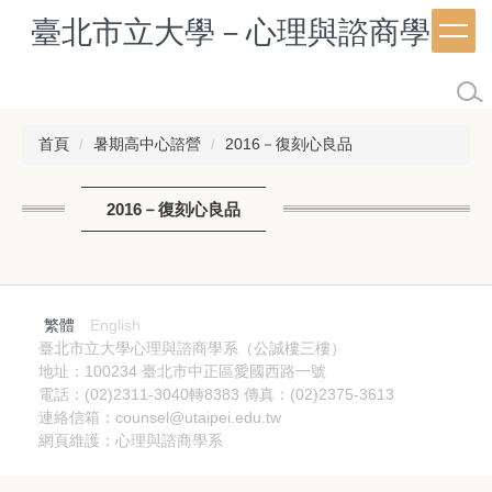
跳
臺北市立大學－心理與諮商學系
到
主
要
內
容
首頁
暑期高中心諮營
2016－復刻心良品
區
2016－復刻心良品
繁體
English
臺北市立大學心理與諮商學系（公誠樓三樓）
地址：100234 臺北市中正區愛國西路一號
電話：(02)2311-3040轉8383 傳真：(02)2375-3613
連絡信箱：counsel@utaipei.edu.tw
網頁維護：心理與諮商學系