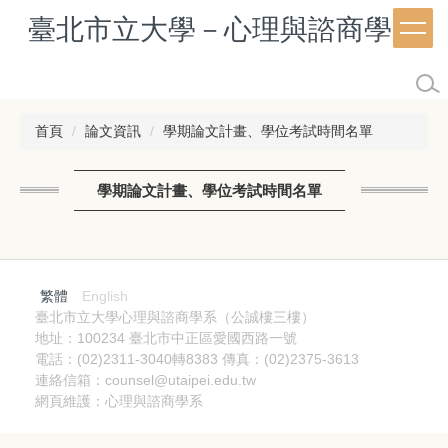
跳
臺北市立大學－心理與諮商學系
到
主
要
內
容
首頁
論文資訊
學期論文計畫、學位考試時間名單
區
學期論文計畫、學位考試時間名單
繁體
English
臺北市立大學心理與諮商學系（公誠樓三樓）
地址：100234 臺北市中正區愛國西路一號
電話：(02)2311-3040轉8383 傳真：(02)2375-3613
連絡信箱：counsel@utaipei.edu.tw
網頁維護：心理與諮商學系