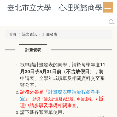
跳
臺北市立大學－心理與諮商學系
到
主
要
內
容
首頁
論文資訊
計畫發表
區
計畫發表
欲申請計畫發表的同學，請於每學年度
11
月30日
或
5月31日前（不含放假日
），將
申請表、全學年
成績單及相關資料交至系
辦公室。
請務必參見「
計畫發表申請流程參考事
宜
」
辦
（請見「論文計畫發表法規、申請流程」）
理申請步驟及準備相關事宜。
請下載各類表單使用。