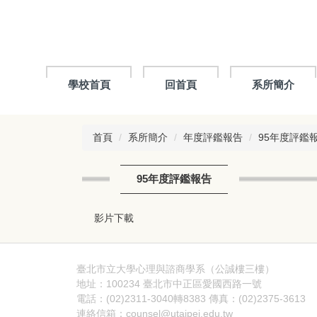
跳
到
主
要
內
容
學校首頁
回首頁
系所簡介
區
首頁
系所簡介
年度評鑑報告
95年度評鑑
95年度評鑑報告
影片下載
臺北市立大學心理與諮商學系（公誠樓三樓）
地址：100234 臺北市中正區愛國西路一號
電話：(02)2311-3040轉8383 傳真：(02)2375-3613
連絡信箱：counsel@utaipei.edu.tw