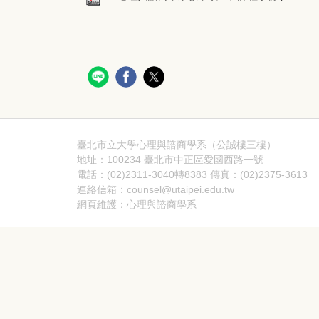
臺北市立大學心理與諮商學系（公誠樓三樓）
地址：100234 臺北市中正區愛國西路一號
電話：(02)2311-3040轉8383 傳真：(02)2375-3613
連絡信箱：counsel@utaipei.edu.tw
網頁維護：心理與諮商學系