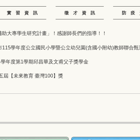
實 習 資 訊
徵 才 資 訊
防 疫 
會補助大專學生研究計畫」！感謝師長們的指導！！
市115學年度公立國民小學暨公立幼兒園(含國小附幼)教師聯合甄選
14學年度第1學期邱昌華及文甫父子獎學金
第五屆【未來教育 臺灣100】獎