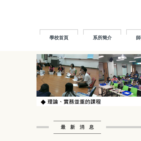
跳
到
主
要
內
容
學校首頁
系所簡介
師
區
最 新 消 息