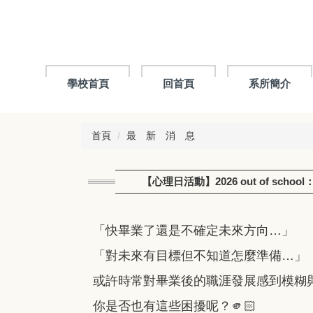
跳
到
主
要
內
容
學校首頁
回首頁
系所簡介
區
首頁
最 新 消 息
【心理日活動】2026 out of sch
「快畢業了還是不確定未來方向…」
「對未來有目標但不知道怎麼準備…」
或許時常對畢業後的職涯發展感到模糊
你是否也有這些困擾呢？🫵🏻