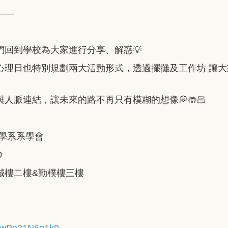
——
回到學校為大家進行分享、解惑💡
心理日也特別規劃兩大活動形式，透過擺攤及工作坊 讓
人脈連結，讓未來的路不再只有模糊的想像💭🤲🏻
商學系系學會
0
誠樓二樓&勤樸樓三樓