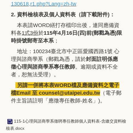
130618,r1.php?Lang=zh-tw
2. 資料檢核表及個人資料表（請下載附件)：
本表請WORD繕打存檔印出後，連同應備資
料各
1式3份
於
115年4月16日(四)前(郵戳為憑)限
時掛號郵寄至本系
；
地址：100234臺北市中正區愛國西路1號 心
理與諮商學系（郵戳為憑，請於
封面註明係應
徵心理與諮商學系專任教師
。逾期或資料不全
者，恕無法受理）。
另請一併將本表WORD檔及應備資料之電子
檔Email 至 counsel@utaipei.edu.tw
（電子郵
件主旨請註明「應徵專任教師-姓名」)。
115-1心理與諮商學系徵聘專任教師個人資料表-含繳交資料檢
核表.docx