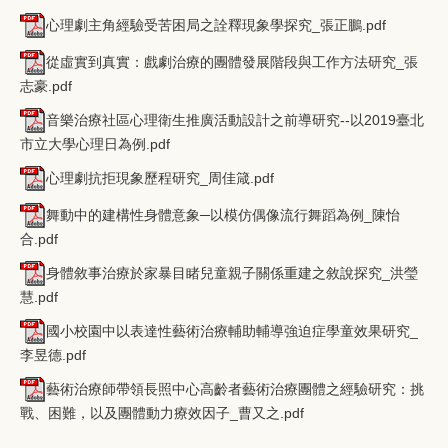
心理劇主角經驗受苦困局之詮釋現象學探究_張正鵬.pdf
從虛實到真實：戲劇治療的團體發展階段與工作方法研究_張
志豪.pdf
音樂治療社區心理衛生推廣活動設計之前導研究--以2019臺北
市立大學心理日為例.pdf
心理劇抗拒現象歷程研究_周佳箴.pdf
舞動中的建構性身體意象─以模仿偶像流行舞蹈為例_陳怡
合.pdf
身體敘事治療於家暴目睹兒童親子關係重建之敘說探究_洪瑩
慧.pdf
國小校園中以表達性藝術治療輔助輔導強迫症學童效果研究_
李昱德.pdf
藝術治療師帶領長照中心高齡者藝術治療團體之經驗研究：挑
戰、困難，以及團體動力療效因子_曹又之.pdf