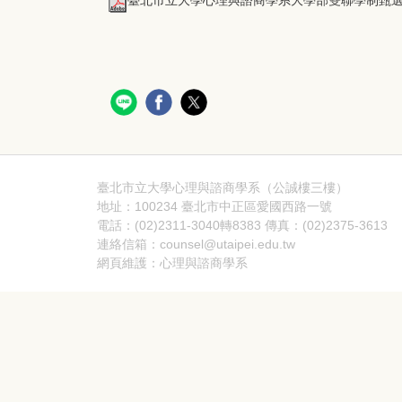
臺北市立大學心理與諮商學系大學部雙聯學制甄選要點11
臺北市立大學心理與諮商學系（公誠樓三樓）
地址：100234 臺北市中正區愛國西路一號
電話：(02)2311-3040轉8383 傳真：(02)2375-3613
連絡信箱：counsel@utaipei.edu.tw
網頁維護：心理與諮商學系