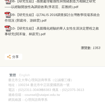
08-【研究生組】-感覺處理敏感性與情緒創造力相關之研究
——以經驗開放性為調節效果(李若芸、莊雅婷).pdf
09-【研究生組】-以TALIS 2018調查探討台灣教學現場系統合
作現況 (郭庭伶、游錦雲).pdf
10-【研究生組】-具親職化經驗的華人女性生涯決定歷程之敘
事研究(閻禾璇、林蔚芳).pdf
瀏覽數:
1353
分享
繁體
English
臺北市立大學心理與諮商學系（公誠樓三樓）
地址：100234 臺北市中正區愛國西路一號
電話：(02)2311-3040轉8383 傳真：(02)2375-3613
連絡信箱：counsel@utaipei.edu.tw
網頁維護：心理與諮商學系