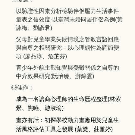
以驗證性因素分析檢驗伴侶壓力生活事件
量表之信效度-以臺灣未婚同居伴侶為例(黃
詠梅、劉彥君)
父母對兒童學業失敗情境之管教言語回應
與自尊之相關研究－以心理韌性為調節變
項 (廖品淳、危芷芬)
青少年外貌主觀知覺與憂鬱關係之自尊的
中介效果研究(阮怡臻、游錦雲)
◎佳作：
成為一名諮商心理師的生命歷程整理(林紫
縈、熊曣、游淑瑜)
畫亦有話：初探學校動力畫應用於兒童生
活風格評估工具之發展 (葉雙、莊雅婷)