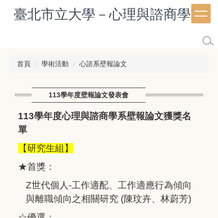
跳
臺北市立大學－心理與諮商學系
到
主
要
內
容
首頁
學術活動
心諮系壁報論文
區
113學年度壁報論文發表會
113
學年度心理與諮商學系壁報論文獲獎名
單
【研究生組】
★首獎：
Z
世代個人-工作適配、工作適應行為傾向
與離職傾向之相關研究 (陳玟卉、林蔚芳)
☆優選：