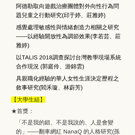
阿德勒取向遊戲治療團體對外向性行為問
題兒童之行動研究(邱于婷、莊雅婷)
感覺處理敏感性與情緒創造力相關之研究
——以經驗開放性為調節效果(李若芸、莊
雅婷)
以TALIS 2018調查探討台灣教學現場系統
合作現況 (郭庭伶、游錦雲)
具親職化經驗的華人女性生涯決定歷程之
敘事研究(閻禾璇、林蔚芳)
【大學生組】
★首獎：
「不是我的錯、不是我說的、人是會變
的」——翻車網紅 NanaQ 的人格研究(孫