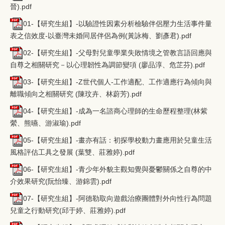
晉).pdf
01-【研究生組】-以驗證性因素分析檢驗伴侶壓力生活事件量
表之信效度-以臺灣未婚同居伴侶為例(黃詠梅、劉彥君).pdf
02-【研究生組】-父母對兒童學業失敗情境之管教言語回應與
自尊之相關研究－以心理韌性為調節變項 (廖品淳、危芷芬).pdf
03-【研究生組】-Z世代個人-工作適配、工作適應行為傾向與
離職傾向之相關研究 (陳玟卉、林蔚芳).pdf
04-【研究生組】-成為一名諮商心理師的生命歷程整理(林紫
縈、熊曣、游淑瑜).pdf
05-【研究生組】-畫亦有話：初探學校動力畫應用於兒童生活
風格評估工具之發展 (葉雙、莊雅婷).pdf
06-【研究生組】-青少年外貌主觀知覺與憂鬱關係之自尊的中
介效果研究(阮怡臻、游錦雲).pdf
07-【研究生組】-阿德勒取向遊戲治療團體對外向性行為問題
兒童之行動研究(邱于婷、莊雅婷).pdf